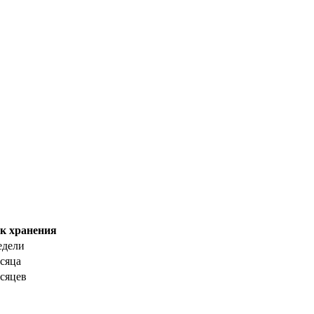
к хранения
едели
есяца
есяцев