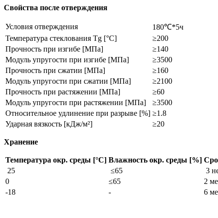
Свойства после отверждения
Условия отверждения
180℃*5ч
Температура стеклования Tg [°C]
≥200
Прочность при изгибе [МПа]
≥140
Модуль упругости при изгибе [МПа]
≥3500
Прочность при сжатии [МПа]
≥160
Модуль упругости при сжатии [МПа]
≥2100
Прочность при растяжении [МПа]
≥60
Модуль упругости при растяжении [МПа]
≥3500
Относительное удлинение при разрыве [%]
≥1.8
Ударная вязкость [кДж/м²]
≥20
Хранение
Температура окр. среды [°C]
Влажность окр. среды [%]
Сро
25
≤65
3 н
0
≤65
2 м
-18
-
6 м