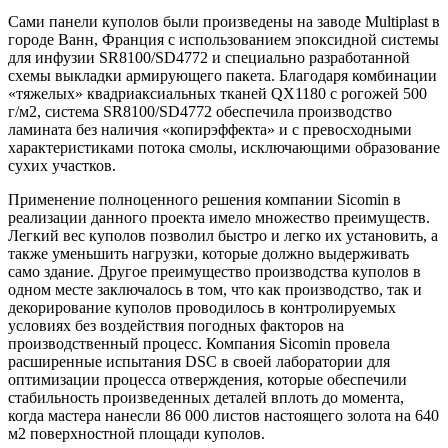
Сами панели куполов были произведены на заводе Multiplast в
городе Ванн, Франция с использованием эпоксидной системы
для инфузии SR8100/SD4772 и специально разработанной
схемы выкладки армирующего пакета. Благодаря комбинации
«тяжелых» квадриаксиальных тканей QX1180 с рогожей 500
г/м2, система SR8100/SD4772 обеспечила производство
ламината без наличия «копирэффекта» и с превосходными
характеристиками потока смолы, исключающими образование
сухих участков.
Применение полноценного решения компании Sicomin в
реализации данного проекта имело множество преимуществ.
Легкий вес куполов позволил быстро и легко их установить, а
также уменьшить нагрузки, которые должно выдерживать
само здание. Другое преимущество производства куполов в
одном месте заключалось в том, что как производство, так и
декорирование куполов проводилось в контролируемых
условиях без воздействия погодных факторов на
производственный процесс. Компания Sicomin провела
расширенные испытания DSC в своей лаборатории для
оптимизации процесса отверждения, которые обеспечили
стабильность произведенных деталей вплоть до момента,
когда мастера нанесли 86 000 листов настоящего золота на 640
м2 поверхностной площади куполов.