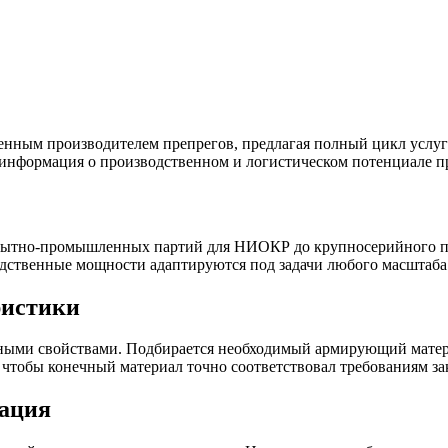
ным производителем препрегов, предлагая полный цикл услуг – 
 информация о производственном и логистическом потенциале п
опытно-промышленных партий для НИОКР до крупносерийного пр
ственные мощности адаптируются под задачи любого масштаба
ристики
анными свойствами. Подбирается необходимый армирующий матер
, чтобы конечный материал точно соответствовал требованиям за
тация