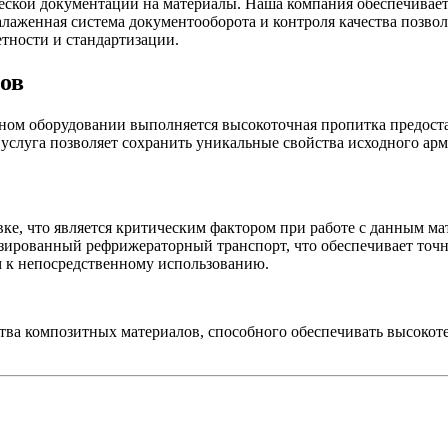
еской документации на материалы. Наша компания обеспечивае
алаженная система документооборота и контроля качества позво
тности и стандартизации.
ов
нном оборудовании выполняется высокоточная пропитка предост
 услуга позволяет сохранить уникальные свойства исходного ар
ке, что является критическим фактором при работе с данным ма
изированный рефрижераторный транспорт, что обеспечивает точ
ом к непосредственному использованию.
тва композитных материалов, способного обеспечивать высоко